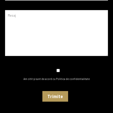
AVEȚI ÎNTREBĂRI?
TELEFON
+40 760 453 541
EMAIL
Am citit şi sunt de acord cu Politica de confidentialitate
contact@transfer-otopeni.ro